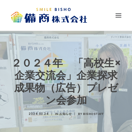
HOME
ニュース
２０２４年 「高校生×
会社情報
企業交流会」企業探求
展開事業
成果物（広告）プレゼ
経営方針
ン会参加
採用情報
2024.03.24
|
IN
お知らせ
|
BY
BISHOSTAFF
SDGSの取り組み