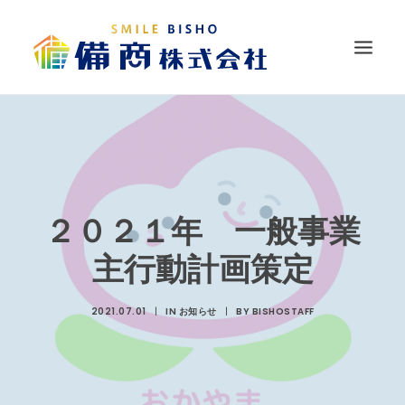
HOME
ニュース
会社情報
２０２１年 一般事業
展開事業
主行動計画策定
経営方針
2021.07.01
|
IN
お知らせ
|
BY
BISHOSTAFF
採用情報
SDGSの取り組み